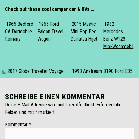
Check out these cool camper car & RVs …
1965 Bedford
1965 Ford
2015 Mystic
1982
CA Dormobile
Falcon Travel
Mini Pop Bee
Mercedes
Romany
Wagon
Daihatsu Hijet
Benz W123
Mini-Wohnmobil
2017 Globe Traveller Voyager X Fiat Ducato
1993 Airstream B190 Ford E350
SCHREIBE EINEN KOMMENTAR
Deine E-Mail-Adresse wird nicht veröffentlicht.
Erforderliche
Felder sind mit
*
markiert
Kommentar
*